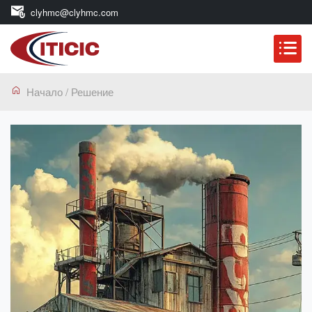
clyhmc@clyhmc.com
Начало
/
Решение