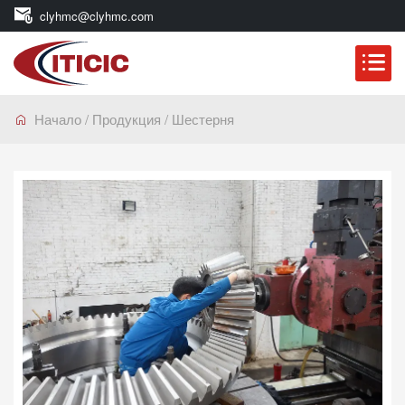
clyhmc@clyhmc.com
Начало
/
Продукция
/
Шестерня